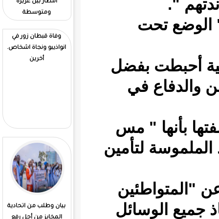
امطار بين غزيرة
الوطنية. للتنمية تحت
ومتوسطة
إشراف وزير التنمية
ت
الحوانية واعدة الثقة في
المكتب. السابق
وفاة قبطان زور في
انواذيبو ونجاة اشخاص.
أخرين
بفضل
في
كتلة معارضة تسمى
قوى. الأنقاذ تنتخب ولد
محمد فاضل رئيسا له
" مس
تأمين
ئين
سائل
بيان وطلب من اتحادية
إطلاق سراح الموريتانيين
المخابز من أجل رفع
المحتجزين في مالي