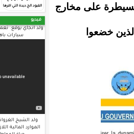
ى مخارج
القيود الج.ديدة التي اقرها
المقرر الجديد الحكومي
فيديو
ولد انجاي يوقع. تعميما يحرم طلب شراء
سيارات باهظة. الثمن
ولد الشيخ الغزواني : الحكومة عبأت
الموارد المالية اللازمة لتحسين ظروف