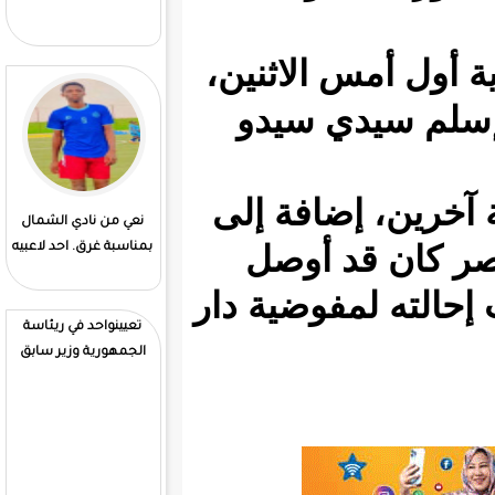
لاثنين،
 سيدو
افة إلى
نعي من نادي الشمال
4ولايات تشهد تهاطلات
أوصل
بمناسبة غرق. احد لاعبيه
مطرية
وضية دار
تعيينواحد في ريئاسة
الجمهورية وزير سابق
تعيينات جديدة برسوم
ريئاسي في دوانيه الوزير.