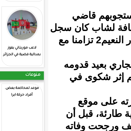
اضي
كان سجل
د فيه وصوله لمفوضية دار النعيم2 تزامنا مع
لاعب موريتاني يفوز
: انطلاق منافسات
بمدالية فضية في الجزائر
الشطرنج بمشاركة
قدومه
موريتانية
ى في
منوعات
موعد لمحاكمة بعض.
81 جثة انتشلتها قوات
أفراد حركة ايرا
البحرية الاسبانية
قع
ل أن
فاته