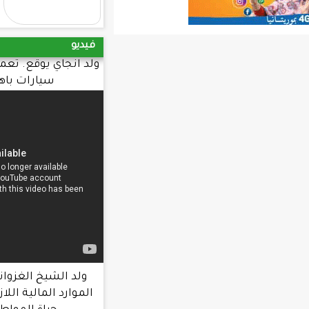
الاول
فيديو
ولد انجاي يوقع. تعميما يحرم طلب شراء
سيارات باهظة. الثمن
ولد الشيخ الغزواني : الحكومة عبأت
الموارد المالية اللازمة لتحسين ظروف