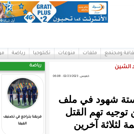
ات
منوعات
تكنلوجيا
رياضة
مواقع
اتصل بنا
رياضة
ميس, 02/23/2023 - 06:08
في ملف
القتل
فريقنا يتراجع في تصنيف
المرابطون يفوزون علي
رين
الفيفا
مدغشقر