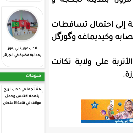
ة تجكجة و
ل تساقطات
غه وگورگل
لاعب موريتاني يفوز
: انطلاق منافسات
بمدالية فضية في الجزائر
الشطرنج بمشاركة
اية تكانت
موريتانية
منوعات
8 نتائجها في مهب الريح
بتهمة اختلاس وحمل
هواتف في قاعة الأمتحان
ولد انجاي يترس اللجنة