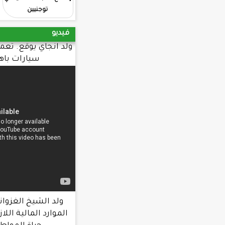
توجنيين
في كليات الجامعة
فيديو
ولد انجاي يوقع. تعميما يحرم طلب شراء
سيارات باهظة. الثمن
ولد الشيخ الغزواني : الحكومة عبأت
الموارد المالية اللازمة لتحسين ظروف