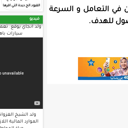
القيود الج.ديدة التي اقرها
 و السرعة
المقرر الجديد الحكومي
فيديو
ولد انجاي يوقع. تعميما يحرم طلب شراء
سيارات باهظة. الثمن
ولد الشيخ الغزواني : الحكومة عبأت
الموارد المالية اللازمة لتحسين ظروف