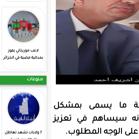
لاعب موريتاني يفوز
: انطلاق منافسات
بمدالية فضية في الجزائر
الشطرنج بمشاركة
موريتانية
منوعات
مى بمشكل
في تعزيز
لمطلوب.
7 ولايات تشهد تهاطل
الجمعية 3 للأتحادية