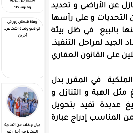
امطار بين غزيرة
الوطنية. للتنمية تحت
ضي و تحديد
ومتوسطة
إشراف وزير التنمية
الحوانية واعدة الثقة في
 على رأسها
المكتب. السابق
وفاة قبطان زور في
ي ظل بيئة
انواذيبو ونجاة اشخاص.
أخرين
ل التنفيذ،
ون العقاري
كتلة معارضة تسمى
قوى. الأنقاذ تنتخب ولد
محمد فاضل رئيسا له
لمقرر بدل
التنازل و
يد بتحويل
دراج عبارة
بيان وطلب من اتحادية
إطلاق سراح الموريتانيين
المخابز من أجل رفع
المحتجزين في مالي