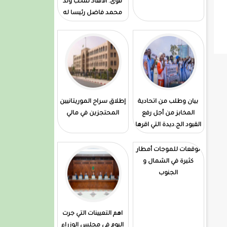
قوى. الأنقاذ تنتخب ولد
محمد فاضل رئيسا له
بيان وطلب من اتحادية
إطلاق سراح الموريتانيين
المخابز من أجل رفع
المحتجزين في مالي
القيود الج.ديدة التي اقرها
المقرر الجديد الحكومي
توقعات للموجات أمطار
كثيرة في الشمال و
الجنوب
اهم التعيينات التي جرت
اليوم في مجلس الوزراء