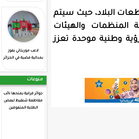
 حيث سيتم
والهيئات
وحدة تعزز
لاعب موريتاني يفوز
: انطلاق منافسات
بمدالية فضية في الجزائر
الشطرنج بمشاركة
موريتانية
منوعات
جوائز قرانية يمنحها نائب
رسالة من أجل مد العون
مقاطعة شنقيط لبعض
الي صحفي عاجز الي رئيس
الطلبة المتفوقين
الجمهورية