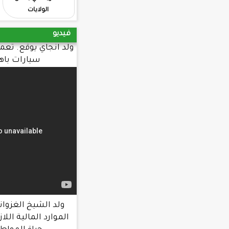
الولايات
فيديو
ولد انجاي يوقع. تعميما يحرم طلب شراء
سيارات باهظة. الثمن
ولد الشيخ الغزواني : الحكومة عبأت
الموارد المالية اللازمة لتحسين ظروف