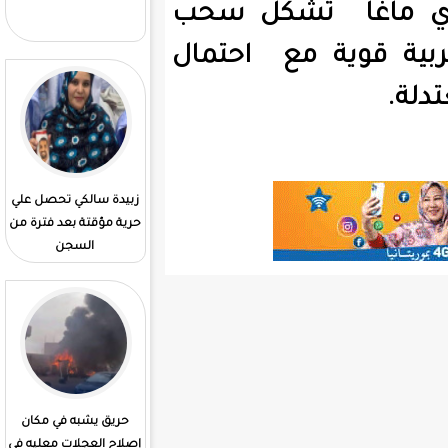
الوزارة المعنية بإنجاز
شكل سحب
المشاريع الكبرى
ع احتمال
زبيدة سالكي تحصل علي
قيادة الأركان تعلن عن
حرية مؤقتة بعد فترة من
اكتتاب لضباط. بشرط
السجن
الحصول. علي البكلوريا
حريق يشبه في مكان
التعليم العالي يفتح
إصلاح العجلات معليه في
منصة رقمية للتسجيل