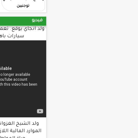
توجنيين
في كليات الجامعة
فيديو
ولد انجاي يوقع. تعميما يحرم طلب شراء
سيارات باهظة. الثمن
ولد الشيخ الغزواني : الحكومة عبأت
الموارد المالية اللازمة لتحسين ظروف