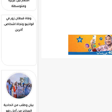
امطار بين غزيرة
الوطنية. للتنمية تحت
ومتوسطة
إشراف وزير التنمية
الحوانية واعدة الثقة في
المكتب. السابق
وفاة قبطان زور في
انواذيبو ونجاة اشخاص.
أخرين
كتلة معارضة تسمى
قوى. الأنقاذ تنتخب ولد
محمد فاضل رئيسا له
بيان وطلب من اتحادية
إطلاق سراح الموريتانيين
المخابز من أجل رفع
المحتجزين في مالي