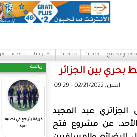
ات
منوعات
تكنلوجيا
رياضة
مواقع
اتصل بنا
رياضة
لجزائر
د المجيد
فريقنا يتراجع في تصنيف
المرابطون يفوزون علي
شروع فتح
الفيفا
مدغشقر