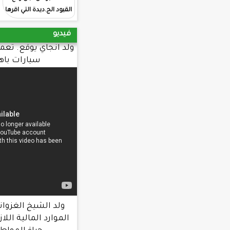
القيود الج.ديدة التي اقرها
المقرر الجديد الحكومي
فيديو
ولد انجاي يوقع. تعميما يحرم طلب شراء
سيارات باهظة. الثمن
ولد الشيخ الغزواني : الحكومة عبأت
الموارد المالية اللازمة لتحسين ظروف