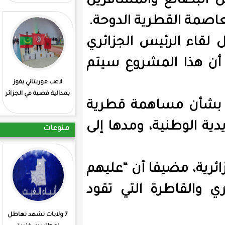
لمسافرين
ية الدوحة.
 الجزائري
شروع سيتم
لاعب موريتاني يفوز
: انطلاق منافسات
بمدالية فضية في الجزائر
الشطرنج بمشاركة
مة قطرية
موريتانية
ومدها إلى
منوعات
 أن “عليهم
التي تقود
7 ولايات تشهد تهاطل
الجمعية 3 للأتحادية