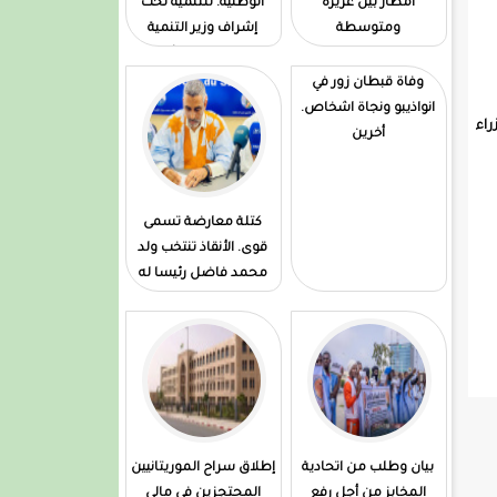
امطار بين غزيرة
الوطنية. للتنمية تحت
ومتوسطة
إشراف وزير التنمية
الحوانية واعدة الثقة في
المكتب. السابق
وفاة قبطان زور في
انواذيبو ونجاة اشخاص.
راء
أخرين
كتلة معارضة تسمى
قوى. الأنقاذ تنتخب ولد
محمد فاضل رئيسا له
بيان وطلب من اتحادية
إطلاق سراح الموريتانيين
المخابز من أجل رفع
المحتجزين في مالي