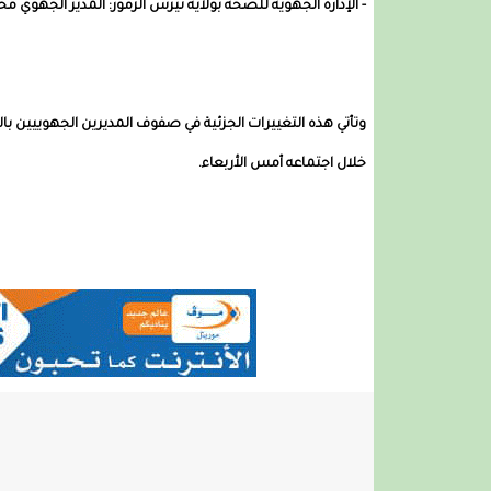
-‏ الإدارة الجهوية للصحة بولاية تيرس الزمور: المدير الجه
وتأتي هذه التغييرات الجزئية في صفوف المديرين الجهوييين ب
خلال اجتماعه أمس الأربعاء.