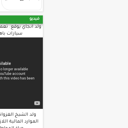
فيديو
ولد انجاي يوقع. تعميما يحرم طلب شراء
سيارات باهظة. الثمن
ولد الشيخ الغزواني : الحكومة عبأت
الموارد المالية اللازمة لتحسين ظروف