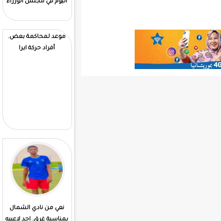
اليوم في مجلس الوزراء
تراجع دين موريتانيا
الخارجي إلى 33% وتعزيز
احتياطيات العملة
الصعبة
موعد لمحاكمة بعض.
81 جثة انتشلتها قوات
أفراد حركة ايرا
البحرية الاسبانية
نعي من نادي الشمال
4ولايات تشهد تهاطلات
بمناسبة غرق. احد لاعبيه
مطرية