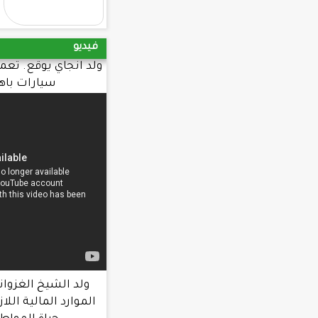
فيديو
ولد انجاي يوقع. تعميما يحرم طلب شراء
سيارات باهظة. الثمن
ولد الشيخ الغزواني : الحكومة عبأت
الموارد المالية اللازمة لتحسين ظروف