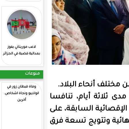
لاعب موريتاني يفوز
: انطلاق منافسات
بمدالية فضية في الجزائر
الشطرنج بمشاركة
موريتانية
منوعات
وفاة قبطان زور في
انواذيبو ونجاة اشخاص.
م، تنافسا
أخرين
سابقة، على
يج تسعة فرق
كتلة معارضة تسمى