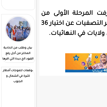
قوى. الأنقاذ تنتخب ولد
محمد فاضل رئيسا له
لأولى من
المسابقة مشاركة 7154 متسابقا، قبل أن تسفر التصفيات عن اختيار 36
بيان وطلب من اتحادية
إطلاق سراح الموريتانيين
المخابز من أجل رفع
المحتجزين في مالي
القيود الج.ديدة التي اقرها
المقرر الجديد الحكومي
توقعات للموجات أمطار
كثيرة في الشمال و
الجنوب
اهم التعيينات التي جرت
اليوم في مجلس الوزراء