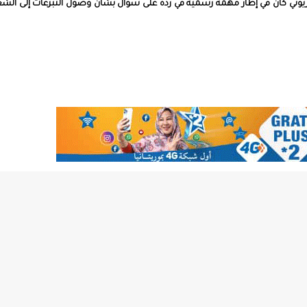
تلفزيوني كان في إطار مهمة رسمية في رده على سؤال بشأن وصول التبرعات إلى ال