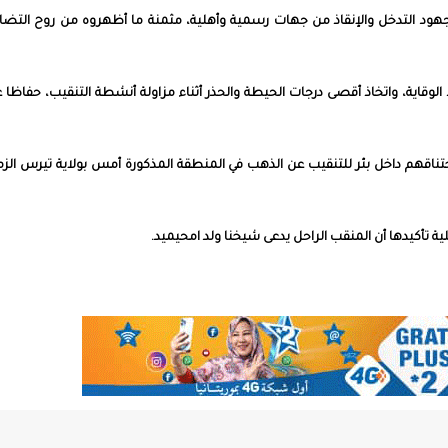
ي جهود التدخل والإنقاذ من جهات رسمية وأهلية، مثمنة ما أظهروه من روح التض
 الوقاية، واتخاذ أقصى درجات الحيطة والحذر أثناء مزاولة أنشطة التنقيب، حفاظا 
تناقهم داخل بئر للتنقيب عن الذهب في المنطقة المذكورة أمس بولاية تيرس الزم
ة تأكيدها أن المنقب الراحل يدعى شيخنا ولد امحيميد.