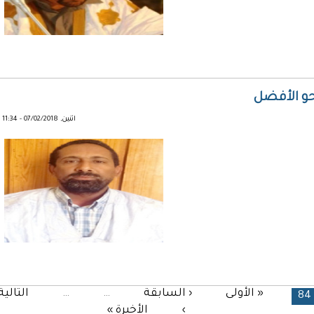
حو الأفضل
اثنين, 07/02/2018 - 11:34
« الأولى
‹ السابقة
…
…
التالية
84
›
الأخيرة »