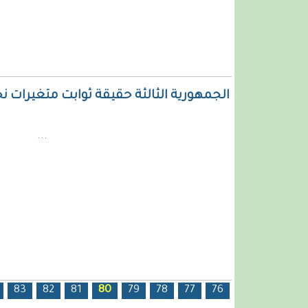
الجمهورية الثالثة حقيقة ثوابت متغيرات ن
...
الصفحات
83
82
81
80
79
78
77
76