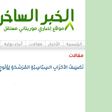
الرئيسية
الأخبار
مقالات
أنباء دولية
مقالات
تَصْنٍيفُ الأَحْزَابٍ السٍيًاسٍيًةٍ المُرَشًحَةٍ لٍوُلُو
...