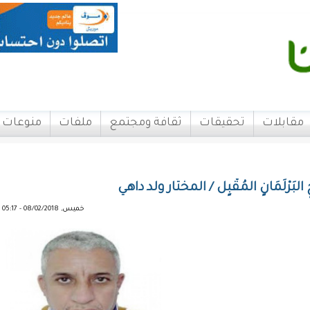
مقابلات
تحقيقات
ثقافة ومجتمع
ملفات
منوعات
جٍ البَرْلَمَانٍ المُقْبٍل / المختار ولد داهي
خميس, 08/02/2018 - 05:17