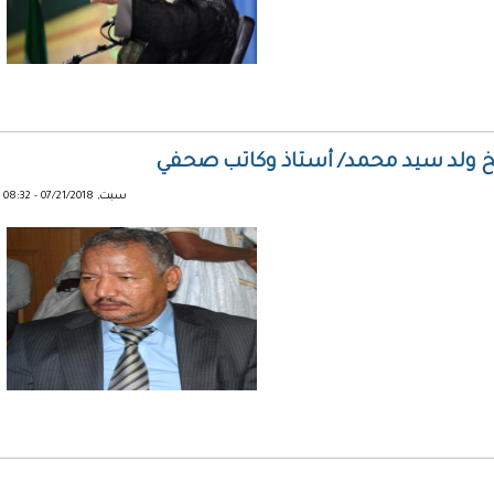
يخ ولد سيد محمد/ أستاذ وكاتب صحفي
سبت, 07/21/2018 - 08:32