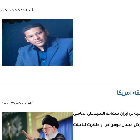
أحد, 07/22/2018 - 23:53
ة امريكا
أحد, 07/22/2018 - 14:09
ية في ايران سماحة السيد علي الخامنئ
ل انسان مؤمن حر.. واظهرت لنا ثبات