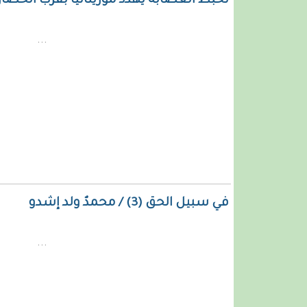
تخبط العصابة يهدد موريتانيا بقرب الحص
...
في سبيل الحق (3) / محمدٌ ولد إشدو
...