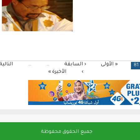
« الأولى
‹ السابقة
…
…
التالية
81
›
الأخيرة »
جميع الحقوق محفوظة